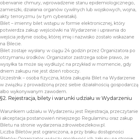
oberwanie chmury, wprowadzenie stanu epidemiologicznego,
zamieszki, działania organów cywilnych lub wojskowych, wojna,
akty terroryzmu (w tym cyberataki).
Bilet – imienny bilet wstępu w formie elektronicznej, który
potwierdza zakup wejściówki na Wydarzenie i uprawnia do
wejścia jedynie osobę, której imię i nazwisko zostało wskazane
na Bilecie.
Bilet zostaje wysłany w ciągu 24 godzin przez Organizatora po
otrzymaniu środków. Organizator zastrzega sobie prawo, że
wysyłka ta może się wydłużyć na przykład w momencie, gdy
dniem zakupu nie jest dzień roboczy.
Uczestnik – osoba fizyczna, która zakupiła Bilet na Wydarzenie
w związku z prowadzoną przez siebie działalnością gospodarczą
albo wykonywanym zawodem.
§2. Rejestracja, bilety i warunki udziału w Wydarzeniu
Warunkiem udziału w Wydarzeniu jest Rejestracja, przeczytanie
i akceptacja postanowień niniejszego Regulaminu oraz zakup
Biletu na stronie wydarzenia.zdrowiebezlekow.pl.
Liczba Biletów jest ograniczona, a przy braku dostępności
Biletów Organizator wyłączy możliwość ich zakupu na stronie