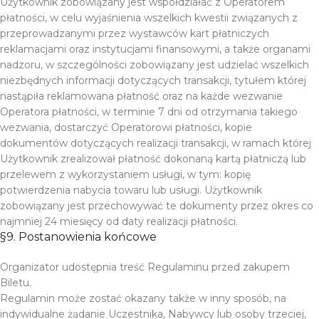
Użytkownik zobowiązany jest współdziałać z Operatorem
płatności, w celu wyjaśnienia wszelkich kwestii związanych z
przeprowadzanymi przez wystawców kart płatniczych
reklamacjami oraz instytucjami finansowymi, a także organami
nadzoru, w szczególności zobowiązany jest udzielać wszelkich
niezbędnych informacji dotyczących transakcji, tytułem której
nastąpiła reklamowana płatność oraz na każde wezwanie
Operatora płatności, w terminie 7 dni od otrzymania takiego
wezwania, dostarczyć Operatorowi płatności, kopie
dokumentów dotyczących realizacji transakcji, w ramach której
Użytkownik zrealizował płatność dokonaną kartą płatniczą lub
przelewem z wykorzystaniem usługi, w tym: kopię
potwierdzenia nabycia towaru lub usługi. Użytkownik
zobowiązany jest przechowywać te dokumenty przez okres co
najmniej 24 miesięcy od daty realizacji płatności.
§9. Postanowienia końcowe
Organizator udostępnia treść Regulaminu przed zakupem
Biletu.
Regulamin może zostać okazany także w inny sposób, na
indywidualne żądanie Uczestnika, Nabywcy lub osoby trzeciej,