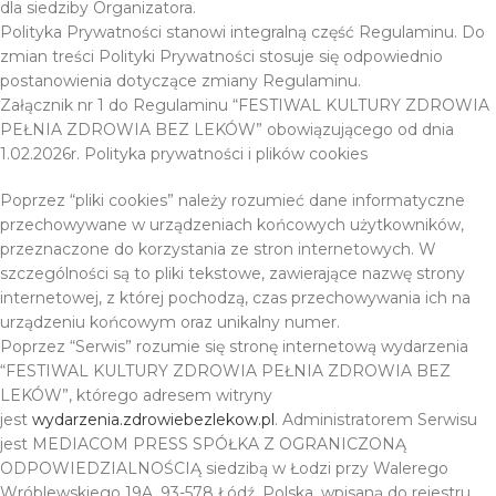
dla siedziby Organizatora.
Polityka Prywatności stanowi integralną część Regulaminu. Do
zmian treści Polityki Prywatności stosuje się odpowiednio
postanowienia dotyczące zmiany Regulaminu.
Załącznik nr 1 do Regulaminu “FESTIWAL KULTURY ZDROWIA
PEŁNIA ZDROWIA BEZ LEKÓW” obowiązującego od dnia
1.02.2026r. Polityka prywatności i plików cookies
Poprzez “pliki cookies” należy rozumieć dane informatyczne
przechowywane w urządzeniach końcowych użytkowników,
przeznaczone do korzystania ze stron internetowych. W
szczególności są to pliki tekstowe, zawierające nazwę strony
internetowej, z której pochodzą, czas przechowywania ich na
urządzeniu końcowym oraz unikalny numer.
Poprzez “Serwis” rozumie się stronę internetową wydarzenia
“FESTIWAL KULTURY ZDROWIA PEŁNIA ZDROWIA BEZ
LEKÓW”, którego adresem witryny
jest
wydarzenia.zdrowiebezlekow.pl
. Administratorem Serwisu
jest MEDIACOM PRESS SPÓŁKA Z OGRANICZONĄ
ODPOWIEDZIALNOŚCIĄ siedzibą w Łodzi przy Walerego
Wróblewskiego 19A, 93-578 Łódź, Polska, wpisaną do rejestru