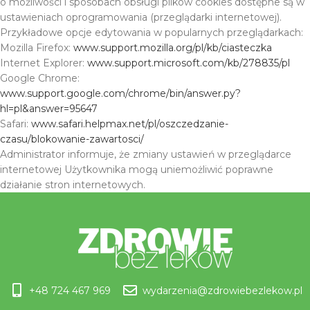
o możliwości i sposobach obsługi plików cookies dostępne są w
ustawieniach oprogramowania (przeglądarki internetowej).
Przykładowe opcje edytowania w popularnych przeglądarkach:
Mozilla Firefox:
www.support.mozilla.org/pl/kb/ciasteczka
Internet Explorer:
www.support.microsoft.com/kb/278835/pl
Google Chrome:
www.support.google.com/chrome/bin/answer.py?
hl=pl&answer=95647
Safari:
www.safari.helpmax.net/pl/oszczedzanie-
czasu/blokowanie-zawartosci/
Administrator informuje, że zmiany ustawień w przeglądarce
internetowej Użytkownika mogą uniemożliwić poprawne
działanie stron internetowych.
+48 724 467 969
wydarzenia@zdrowiebezlekow.pl