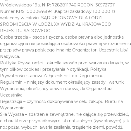
Wróblewskiego 19a, NIP: 7282811746 REGON: 365727311
Numer KRS: 0000646194 ,Kapitał zakładowy 100 000 zł
wpłacony w całości. SĄD REJONOWY DLA ŁODZI-
ŚRÓDMIEŚCIA W ŁODZI, XX WYDZIAŁ KRAJOWEGO
REJESTRU SADOWEGO.
Osoba trzecia – osoba fizyczna, osoba prawna albo jednostka
organizacyjna nie posiadająca osobowości prawnej w rozumieniu
przepisów prawa polskiego inna niż Organizator, Uczestnik lub/i
Nabywca.
Polityka Prywatności – określa sposób przetwarzania danych, w
tym plików cookies i przesyłania Notyfikacji. Polityka
Prywatności stanowi Załącznik nr 1 do Regulaminu,
Regulamin – niniejszy dokument określający zasady i warunki
Wydarzenia, określający prawa i obowiązki Organizatora i
Uczestnika.
Rejestracja – czynność dokonywana w celu zakupu Biletu na
Wydarzenie.
Siła Wyższa – zdarzenie zewnętrzne, nie dające się przewidzieć,
o charakterze przypadkowym lub naturalnym (żywiołowym), jak
np.: pożar, wybuch, awaria zasilania, trzęsienie ziemi, powódź,