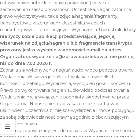
ustawy prawo autorskie i prawa pokrewne ) w tym z
zachowaniem zasad prywatności Uczestnika. Organizator ma
prawo wykorzystywać takie zdjęcia/nagrania/fragmenty
transkryptów z wizerunkiem Uczestnika w celach
marketingowych i promocyjnych Wydarzenia.
Uczestnik, który
nie życzy sobie publikacji przedstawiającej jego/jej
wizerunek na zdjęciu/nagraniu lub fragmencie transkryptu
proszony jest o wysłanie wiadomości e-mail na adres
Organizatora: wydarzenia@zdrowiebezlekow.pl nie później
niż do dnia 7.03.2026 r.
Zabrania się wykonywania nagrań audio-wideo podczas trwania
Wydarzenia. W szczególności utrwalania na wszelkich
nośnikach przebiegu Wydarzenia, wystąpień gości i koncertu.
Prawo do wykonywania nagrań audio-wideo podczas trwania
Wydarzenia mają wyłączenie podmioty akredytowane przez
Organizatora. Naruszenie tego zakazu może skutkować
usunięciem uczestnika z miejsca wydarzenia i może pociągnąć
za sobą odpowiedzialność prawną zgodnie z obowiązującymi
przepisami prawa.
Uczestnik zobowiązany jest do udziału w Wydarzeniu w sposób