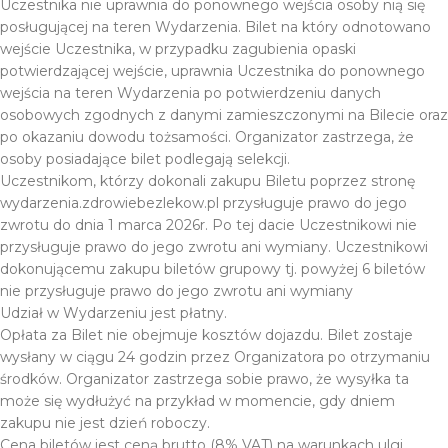
Uczestnika nie uprawnia do ponownego wejścia osoby nią się
posługującej na teren Wydarzenia. Bilet na który odnotowano
wejście Uczestnika, w przypadku zagubienia opaski
potwierdzającej wejście, uprawnia Uczestnika do ponownego
wejścia na teren Wydarzenia po potwierdzeniu danych
osobowych zgodnych z danymi zamieszczonymi na Bilecie oraz
po okazaniu dowodu tożsamości. Organizator zastrzega, że
osoby posiadające bilet podlegają selekcji.
Uczestnikom, którzy dokonali zakupu Biletu poprzez stronę
wydarzenia.zdrowiebezlekow.pl przysługuje prawo do jego
zwrotu do dnia 1 marca 2026r. Po tej dacie Uczestnikowi nie
przysługuje prawo do jego zwrotu ani wymiany. Uczestnikowi
dokonującemu zakupu biletów grupowy tj. powyżej 6 biletów
nie przysługuje prawo do jego zwrotu ani wymiany
Udział w Wydarzeniu jest płatny.
Opłata za Bilet nie obejmuje kosztów dojazdu. Bilet zostaje
wysłany w ciągu 24 godzin przez Organizatora po otrzymaniu
środków. Organizator zastrzega sobie prawo, że wysyłka ta
może się wydłużyć na przykład w momencie, gdy dniem
zakupu nie jest dzień roboczy.
Cena biletów jest ceną brutto (8% VAT) na warunkach ulgi