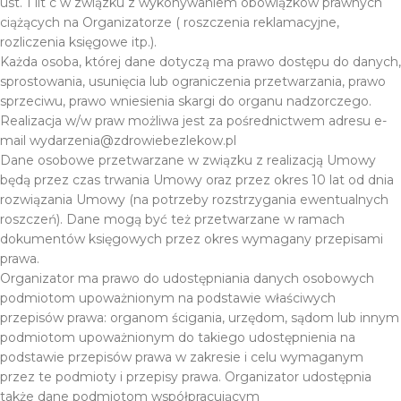
ust. 1 lit c w związku z wykonywaniem obowiązków prawnych
ciążących na Organizatorze ( roszczenia reklamacyjne,
rozliczenia księgowe itp.).
Każda osoba, której dane dotyczą ma prawo dostępu do danych,
sprostowania, usunięcia lub ograniczenia przetwarzania, prawo
sprzeciwu, prawo wniesienia skargi do organu nadzorczego.
Realizacja w/w praw możliwa jest za pośrednictwem adresu e-
mail wydarzenia@zdrowiebezlekow.pl
Dane osobowe przetwarzane w związku z realizacją Umowy
będą przez czas trwania Umowy oraz przez okres 10 lat od dnia
rozwiązania Umowy (na potrzeby rozstrzygania ewentualnych
roszczeń). Dane mogą być też przetwarzane w ramach
dokumentów księgowych przez okres wymagany przepisami
prawa.
Organizator ma prawo do udostępniania danych osobowych
podmiotom upoważnionym na podstawie właściwych
przepisów prawa: organom ścigania, urzędom, sądom lub innym
podmiotom upoważnionym do takiego udostępnienia na
podstawie przepisów prawa w zakresie i celu wymaganym
przez te podmioty i przepisy prawa. Organizator udostępnia
także dane podmiotom współpracującym