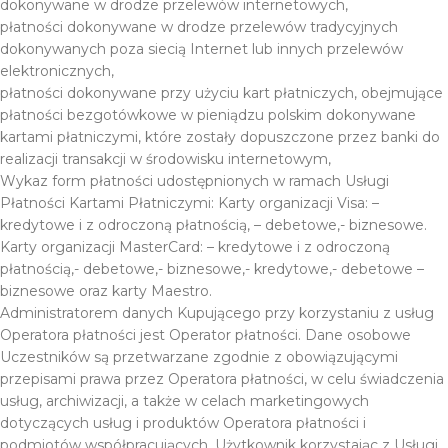
dokonywane w drodze przelewów internetowych,
płatności dokonywane w drodze przelewów tradycyjnych
dokonywanych poza siecią Internet lub innych przelewów
elektronicznych,
płatności dokonywane przy użyciu kart płatniczych, obejmujące
płatności bezgotówkowe w pieniądzu polskim dokonywane
kartami płatniczymi, które zostały dopuszczone przez banki do
realizacji transakcji w środowisku internetowym,
Wykaz form płatności udostępnionych w ramach Usługi
Płatności Kartami Płatniczymi: Karty organizacji Visa: –
kredytowe i z odroczoną płatnością, – debetowe,- biznesowe.
Karty organizacji MasterCard: – kredytowe i z odroczoną
płatnością,- debetowe,- biznesowe,- kredytowe,- debetowe –
biznesowe oraz karty Maestro.
Administratorem danych Kupującego przy korzystaniu z usług
Operatora płatności jest Operator płatności. Dane osobowe
Uczestników są przetwarzane zgodnie z obowiązującymi
przepisami prawa przez Operatora płatności, w celu świadczenia
usług, archiwizacji, a także w celach marketingowych
dotyczących usług i produktów Operatora płatności i
podmiotów współpracujących. Użytkownik korzystając z Usługi