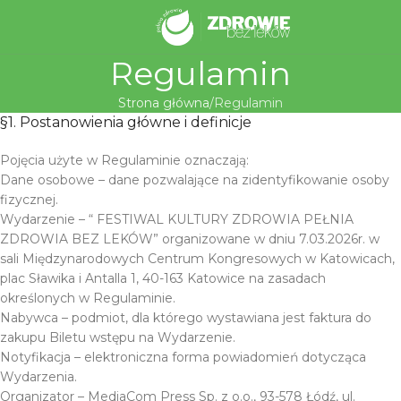
Regulamin
Strona główna
Regulamin
§1. Postanowienia główne i definicje
Pojęcia użyte w Regulaminie oznaczają:
Dane osobowe – dane pozwalające na zidentyfikowanie osoby
fizycznej.
Wydarzenie – “ FESTIWAL KULTURY ZDROWIA PEŁNIA
ZDROWIA BEZ LEKÓW” organizowane w dniu 7.03.2026r. w
sali Międzynarodowych Centrum Kongresowych w Katowicach,
plac Sławika i Antalla 1, 40-163 Katowice na zasadach
określonych w Regulaminie.
Nabywca – podmiot, dla którego wystawiana jest faktura do
zakupu Biletu wstępu na Wydarzenie.
Notyfikacja – elektroniczna forma powiadomień dotycząca
Wydarzenia.
Organizator – MediaCom Press Sp. z o.o., 93-578 Łódź, ul.