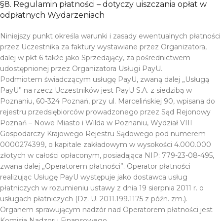
§8. Regulamin płatności – dotyczy uiszczania opłat w
odpłatnych Wydarzeniach
Niniejszy punkt określa warunki i zasady ewentualnych płatności
przez Uczestnika za faktury wystawiane przez Organizatora,
dalej w pkt 6 także jako Sprzedający, za pośrednictwem
udostępnionej przez Organizatora Usługi PayU.
Podmiotem świadczącym usługę PayU, zwaną dalej „Usługą
PayU” na rzecz Uczestników jest PayU S.A. z siedzibą w
Poznaniu, 60-324 Poznań, przy ul. Marcelińskiej 90, wpisana do
rejestru przedsiębiorców prowadzonego przez Sąd Rejonowy
Poznań – Nowe Miasto i Wilda w Poznaniu, Wydział VIII
Gospodarczy Krajowego Rejestru Sądowego pod numerem
0000274399, o kapitale zakładowym w wysokości 4.000.000
złotych w całości opłaconym, posiadająca NIP: 779-23-08-495,
zwana dalej „Operatorem płatności”. Operator płatności
realizując Usługę PayU występuje jako dostawca usług
płatniczych w rozumieniu ustawy z dnia 19 sierpnia 2011 r. o
usługach płatniczych (Dz. U. 2011.199.1175 z późn. zm.).
Organem sprawującym nadzór nad Operatorem płatności jest
Komisja Nadzoru Finansowego.