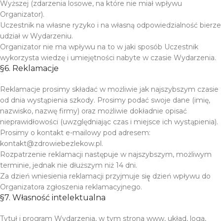
Wyższej (zdarzenia losowe, na które nie miał wpływu
Organizator).
Uczestnik na własne ryzyko i na własną odpowiedzialność bierze
udział w Wydarzeniu.
Organizator nie ma wpływu na to w jaki sposób Uczestnik
wykorzysta wiedzę i umiejętności nabyte w czasie Wydarzenia.
§6. Reklamacje
Reklamacje prosimy składać w możliwie jak najszybszym czasie
od dnia wystąpienia szkody. Prosimy podać swoje dane (imię,
nazwisko, nazwę firmy) oraz możliwie dokładnie opisać
nieprawidłowości (uwzględniając czas i miejsce ich wystąpienia).
Prosimy o kontakt e-mailowy pod adresem:
kontakt@zdrowiebezlekow.pl.
Rozpatrzenie reklamacji następuje w najszybszym, możliwym
terminie, jednak nie dłuższym niż 14 dni.
Za dzień wniesienia reklamacji przyjmuje się̨ dzień wpływu do
Organizatora zgłoszenia reklamacyjnego.
§7. Własność intelektualna
Tytuł i program Wydarzenia, w tym strona www, układ, loga,