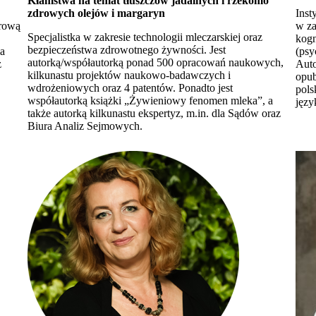
Kłamstwa na temat tłuszczów jadalnych i rzekomo
zdrowych olejów i margaryn
Inst
drową
w za
Specjalistka w zakresie technologii mleczarskiej oraz
kogn
bezpieczeństwa zdrowotnego żywności. Jest
ia
(psy
autorką/współautorką ponad 500 opracowań naukowych,
z
Auto
kilkunastu projektów naukowo-badawczych i
opu
wdrożeniowych oraz 4 patentów. Ponadto jest
pols
współautorką książki „Żywieniowy fenomen mleka”, a
języ
także autorką kilkunastu ekspertyz, m.in. dla Sądów oraz
Biura Analiz Sejmowych.