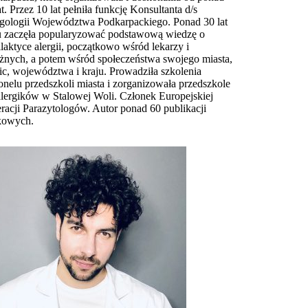
at. Przez 10 lat pełniła funkcję Konsultanta d/s
gologii Województwa Podkarpackiego. Ponad 30 lat
 zaczęła popularyzować podstawową wiedzę o
ilaktyce alergii, początkowo wśród lekarzy i
żnych, a potem wśród społeczeństwa swojego miasta,
ic, województwa i kraju. Prowadziła szkolenia
onelu przedszkoli miasta i zorganizowała przedszkole
alergików w Stalowej Woli.
Członek Europejskiej
racji Parazytologów. Autor ponad 60 publikacji
kowych.