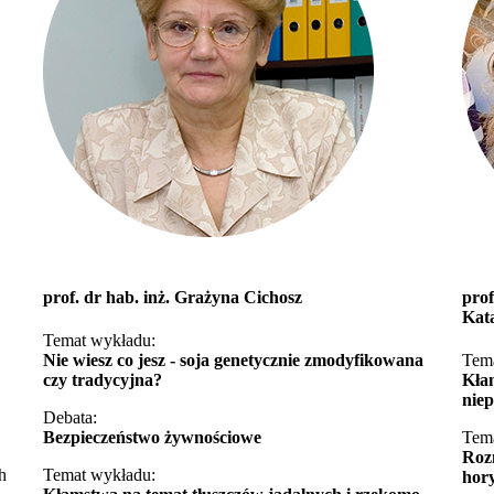
prof. dr hab. inż. Grażyna Cichosz
prof
Kat
Temat wykładu:
Nie wiesz co jesz - soja genetycznie zmodyfikowana
Tem
czy tradycyjna?
Kłam
niep
Debata:
Bezpieczeństwo żywnościowe
Tem
Roz
h
Temat wykładu:
hory