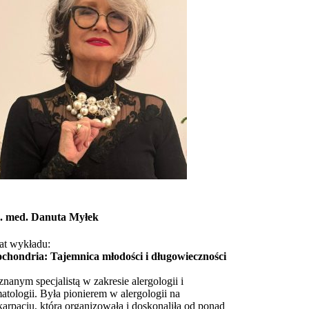
n. med. Danuta Myłek
at wykładu:
chondria: Tajemnica młodości i długowieczności
 znanym specjalistą w zakresie alergologii i
atologii. Była pionierem w alergologii na
arpaciu, którą organizowała i doskonaliła od ponad