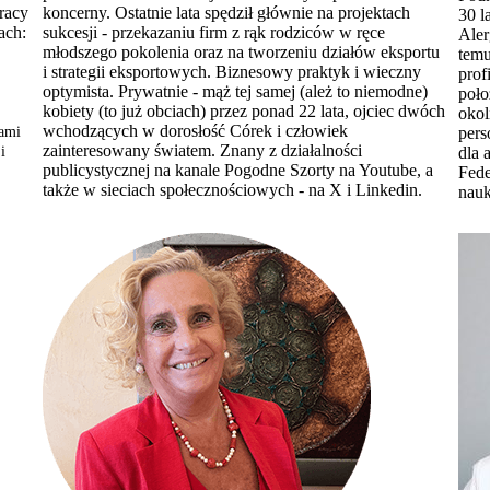
racy
koncerny. Ostatnie lata spędził głównie na projektach
30 l
ach:
sukcesji - przekazaniu firm z rąk rodziców w ręce
Aler
młodszego pokolenia oraz na tworzeniu działów eksportu
temu
i strategii eksportowych. Biznesowy praktyk i wieczny
prof
optymista. Prywatnie - mąż tej samej (ależ to niemodne)
poło
kobiety (to już obciach) przez ponad 22 lata, ojciec dwóch
okol
wchodzących w dorosłość Córek i człowiek
tami
pers
zainteresowany światem. Znany z działalności
i
dla 
publicystycznej na kanale Pogodne Szorty na Youtube, a
Fede
także w sieciach społecznościowych - na X i Linkedin.
nau