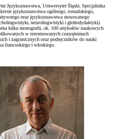
ytut Językoznawstwa, Uniwersytet Śląski. Specjalistka
kresie językoznawstwa ogólnego, romańskiego,
itywnego oraz językoznawstwa stosowanego
cholingwistyki, neurolingwistyki i glottodydaktyki).
rka kilku monografii, ok. 100 artykułów naukowych
blikowanych w renomowanych czasopismach
kich i zagranicznych oraz podręczników do nauki
ka francuskiego i włoskiego.