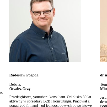
Radosław Pogoda
dr 
Debata:
Tem
Otwórz Oczy
Mito
do
Przedsiębiorca, youtuber i konsultant. Od blisko 30 lat
Jest
aktywny w sprzedaży B2B i konsultingu. Pracował z
derm
ponad 200 firmami - od jednoosobowych po światowe
Podk