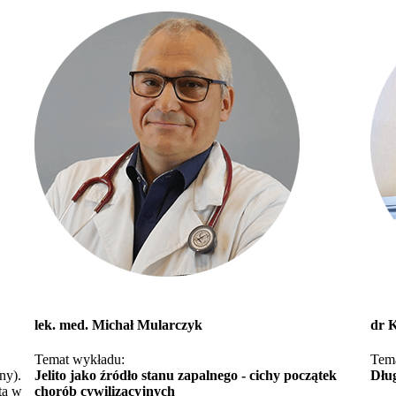
lek. med. Michał Mularczyk
dr 
Temat wykładu:
Tem
ny).
Jelito jako źródło stanu zapalnego - cichy początek
Dłu
ta w
chorób cywilizacyjnych