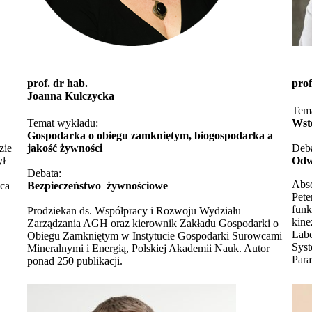
prof. dr hab.
pro
Joanna Kulczycka
Tem
Temat wykładu:
Wst
Gospodarka o obiegu zamkniętym, biogospodarka a
zie
jakość żywności
Deba
ył
Odw
Debata:
Abso
zca
Bezpieczeństwo żywnościowe
Pete
funk
Prodziekan ds. Współpracy i Rozwoju Wydziału
kine
Zarządzania AGH oraz kierownik Zakładu Gospodarki o
Labo
Obiegu Zamkniętym w Instytucie Gospodarki Surowcami
Syst
Mineralnymi i Energią, Polskiej Akademii Nauk. Autor
Para
ponad 250 publikacji.