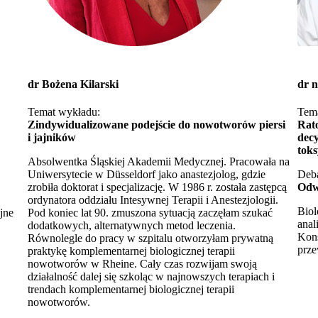
dr Bożena Kilarski
dr n
Temat wykładu:
Tem
Zindywidualizowane podejście do nowotworów piersi
Rat
i jajników
decy
tok
Absolwentka Śląskiej Akademii Medycznej. Pracowała na
Uniwersytecie w Düsseldorf jako anastezjolog, gdzie
Deba
zrobiła doktorat i specjalizację. W 1986 r. została zastępcą
Odw
ordynatora oddziału Intesywnej Terapii i Anestezjologii.
Biol
jne
Pod koniec lat 90. zmuszona sytuacją zaczęłam szukać
anal
dodatkowych, alternatywnych metod leczenia.
Kons
Równolegle do pracy w szpitalu otworzyłam prywatną
prze
praktykę komplementarnej biologicznej terapii
nowotworów w Rheine. Cały czas rozwijam swoją
działalność dalej się szkoląc w najnowszych terapiach i
trendach komplementarnej biologicznej terapii
nowotworów.